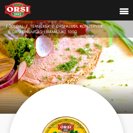
FŐOLDAL
TERMÉKEK
ORSI ALUSIL KONZERVEK
ORSI FINOMSÁG LIBAMÁJJAL 100G