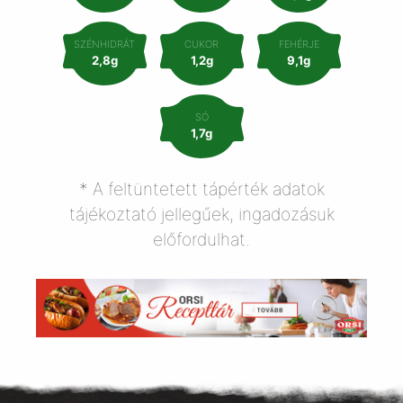
SZÉNHIDRÁT
CUKOR
FEHÉRJE
2,8g
1,2g
9,1g
SÓ
1,7g
* A feltüntetett tápérték adatok
tájékoztató jellegűek, ingadozásuk
előfordulhat.