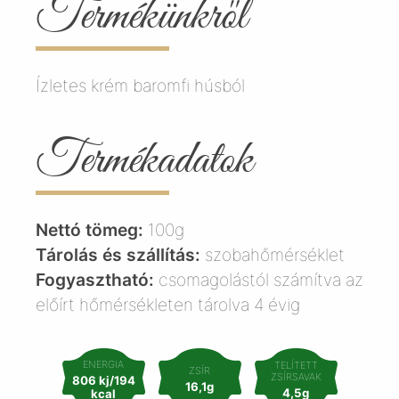
Termékünkről
Ízletes krém baromfi húsból
Termékadatok
Nettó tömeg:
100g
Tárolás és szállítás:
szobahőmérséklet
Fogyasztható:
csomagolástól számítva az
előírt hőmérsékleten tárolva 4 évig
ENERGIA
TELÍTETT
ZSÍR
ZSÍRSAVAK
806 kj/194
16,1g
4,5g
kcal